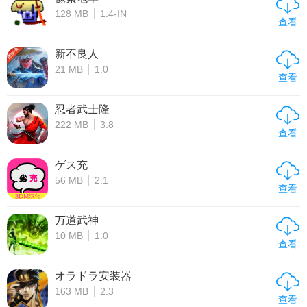
128 MB
1.4-IN
查看
新不良人
21 MB
1.0
查看
忍者武士隆
222 MB
3.8
查看
ゲス充
56 MB
2.1
查看
万道武神
10 MB
1.0
查看
オラドラ安装器
163 MB
2.3
查看