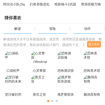
阿尔法小队(Sq
幻兽吞噬进化
暗影格斗2武器
黑洞吞噬万物
uad Alpha)
全开版
猜你喜欢
解谜
冒险
动作
解谜游戏大全不仅有着逃脱类、迷宫类、推理类还是谜题类游戏，都
进入专区
能满足您的需求。每款游戏都设计精巧，挑战性十足。 玩家需要运
用逻辑思维、观察力和创造力，解开各种谜题和难题，找到隐藏的线
索和解决方案， 挑战智力，享受解谜的乐趣吧！
口袋机甲
心灵警探
恐怖酒店惊
恐怖美术馆
（Mindcop）
魂
翌日被封闭
善言之容
俄罗斯驼块
脑洞高智商
的未来
游戏