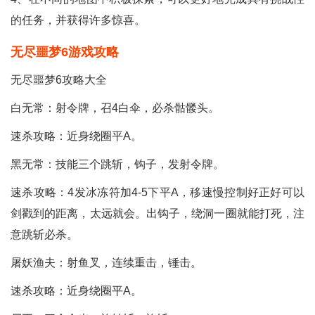
的任务，并获得许多惊喜。
无尽噩梦6游戏攻略
无尽噩梦6攻略大全
白无常：射令牌，召4白伞，必杀骷髅头。
速杀攻略：近身绕圈平A。
黑无常：技能三个跳斩，钩子，发射令牌。
速杀攻略：4发冰冻符加4-5下平A，移速慢控制好正好可以
剑戳到的距离，太远就会。出钩子，绕洞一圈就能打死，注
意跳斩必杀。
屠妖渔夫：射鱼叉，连续重击，锤击。
速杀攻略：近身绕圈平A。