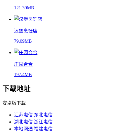
121.39MB
汉堡烹饪店
79.09MB
庄园合合
197.4MB
下载地址
安卓版下载
江苏电信
东北电信
湖北电信
浙江电信
本地网通
福建电信