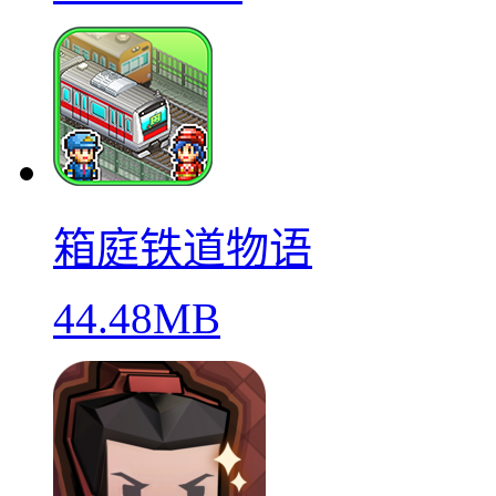
箱庭铁道物语
44.48MB