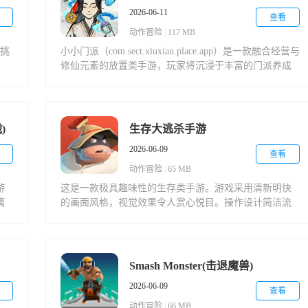
2026-06-11
查看
动作冒险
|
117 MB
与挑
小小门派（com.sect.xiuxian.place.app）是一款融合经营与
修仙元素的放置类手游，玩家将沉浸于丰富的门派养成
制
与策略玩法中。游戏提供多样化的放置机制和修仙剧
求
情，让你在经营门派的同时体验独特的修真世界，感受
真
从无到有的成长乐趣，快来开启你的修仙之旅吧！
的
)
生存大逃杀手游
2026-06-09
查看
动作冒险
|
65 MB
游
这是一款极具趣味性的生存类手游。游戏采用清新明快
漓
的画面风格，视觉效果令人赏心悦目。操作设计简洁流
可
畅，没有复杂的按键组合，让玩家能够轻松上手。多样
击
化的玩法模式各具特色，每种模式都能带来截然不同的
游戏体验。游戏体积经过精心优化，不会占用过多手机
存储空间，让玩家无需担心内存不足的问题。
Smash Monster(击退魔兽)
2026-06-09
查看
动作冒险
|
66 MB