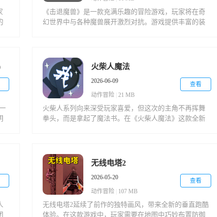
家
《击退魔兽》是一款充满乐趣的冒险游戏，玩家将在奇
的
幻世界中与各种魔兽展开激烈对抗。游戏提供丰富的装
找
备系统和多样的强化手段，让玩家不断提升实力。精美
，
的画面设计搭配趣味十足的玩法，为玩家带来沉浸式的
游戏体验。
)
火柴人魔法
2026-06-09
查看
动作冒险
|
21 MB
是一
火柴人系列向来深受玩家喜爱，但这次的主角不再挥舞
明
拳头，而是拿起了魔法书。在《火柴人魔法》这款全新
场
作品中，你将跟随火柴人探索神秘秘境，施展祈雨、通
酣
灵等奇妙法术，体验前所未有的魔法冒险。
无线电塔2
2026-05-20
查看
动作冒险
|
107 MB
人
无线电塔2延续了前作的独特画风，带来全新的垂直跑酷
团
体验。在这款游戏中，玩家需要在地图中巧妙布置防御