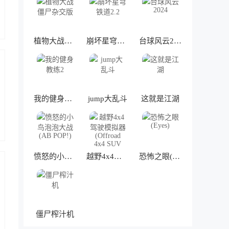
植物大战僵尸杂交版
崩坏星穹铁道2.2
台球风云2024
我的健身教练2
jump大乱斗
这就是江湖
愤怒的小鸟泡泡大战(AB POP!)
越野4x4驾驶模拟器(Offroad 4x4 SUV Driving Simulator)
恐怖之眼(Eyes)
僵尸榨汁机