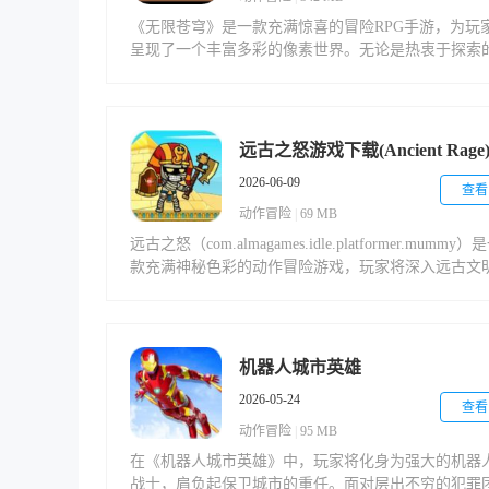
《无限苍穹》是一款充满惊喜的冒险RPG手游，为玩
呈现了一个丰富多彩的像素世界。无论是热衷于探索
冒险家，还是偏好轻松挂机的休闲玩家，都能在这里
到属于自己的乐趣。游戏提供了多样化的场景和玩法
让你随时随地开启一段奇幻旅程。
远古之怒游戏下载(Ancient Rage
2026-06-09
查看
动作冒险
|
69 MB
远古之怒（com.almagames.idle.platformer.mummy）
款充满神秘色彩的动作冒险游戏，玩家将深入远古文
遗迹，体验刺激的探索与战斗。游戏提供丰富的关卡
景和多样化的玩法，让你在解锁远古秘密的同时享受
畅淋漓的战斗乐趣。
机器人城市英雄
2026-05-24
查看
动作冒险
|
95 MB
在《机器人城市英雄》中，玩家将化身为强大的机器
战士，肩负起保卫城市的重任。面对层出不穷的犯罪