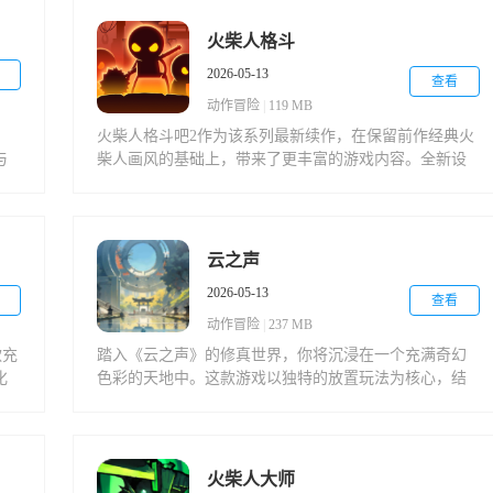
程
令
火柴人格斗
2026-05-13
查看
动作冒险
|
119 MB
火柴人格斗吧2作为该系列最新续作，在保留前作经典火
与
柴人画风的基础上，带来了更丰富的游戏内容。全新设
合
计的关卡场景、多样化的武器装备系统以及个性鲜明的
配
角色阵容，将为你呈现更加精彩的格斗体验。生死看
。
淡，不服就干，现在就加入这场热血沸腾的格斗盛宴
吧！
云之声
2026-05-13
查看
动作冒险
|
237 MB
款充
踏入《云之声》的修真世界，你将沉浸在一个充满奇幻
化
色彩的天地中。这款游戏以独特的放置玩法为核心，结
作
合丰富的文字剧情和多样化的修仙体验，为玩家打造了
一个自由探索的虚拟仙境。无论是唯美的游戏画风还是
引人入胜的故事内容，都将带给你前所未有的修真乐
趣。
火柴人大师