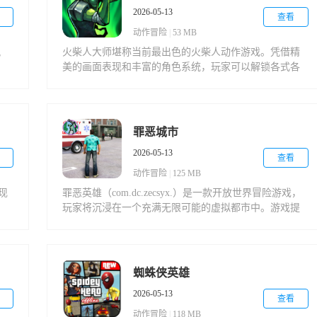
2026-05-13
查看
动作冒险
|
53 MB
风
火柴人大师堪称当前最出色的火柴人动作游戏。凭借精
美的画面表现和丰富的角色系统，玩家可以解锁各式各
激
样的火柴人战士，掌握多样化的战斗技能，随时随地享
险
受畅快淋漓的格斗体验。
适
罪恶城市
2026-05-13
查看
动作冒险
|
125 MB
)现
罪恶英雄（com.dc.zecsyx.）是一款开放世界冒险游戏，
玩家将沉浸在一个充满无限可能的虚拟都市中。游戏提
供多样化的场景和流畅的操作体验，手机端完美还原了
罪恶都市的独特氛围。跟随引人入胜的主线剧情，你将
逐步解锁更多精彩玩法，每个转角都藏着意想不到的惊
喜。
蜘蛛侠英雄
2026-05-13
查看
动作冒险
|
118 MB