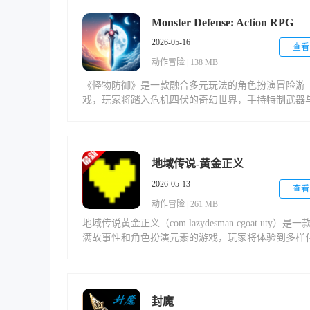
领土影响力。游戏中的战斗系统极具深度，近战、远
与特殊兵种相互克制，配合快节奏的单局体验，带来
Monster Defense: Action RPG
人欲罢不能的策略乐趣。
2026-05-16
查看
动作冒险
|
138 MB
《怪物防御》是一款融合多元玩法的角色扮演冒险游
戏，玩家将踏入危机四伏的奇幻世界，手持特制武器
专属装备，与凶猛的怪物展开生死对决。游戏巧妙结
即时动作与战术策略，玩家需通过技能组合与装备搭
持续强化战力，方能在这场生存之战中立于不败之地
地域传说-黄金正义
2026-05-13
查看
动作冒险
|
261 MB
地域传说黄金正义（com.lazydesman.cgoat.uty）是一
满故事性和角色扮演元素的游戏，玩家将体验到多样
的剧情和丰富的玩法。游戏场景多变，模式多样，操
简单却富有挑战性，为玩家带来独特的冒险体验。
封魔