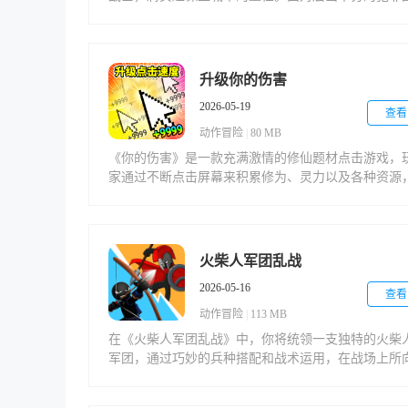
伙，玩家需要运用智慧与力量，利用环境中的各种道
和自身超能力，彻底消灭邪恶势力，为城市带来和平
秩序。游戏提供了丰富多样的任务挑战，让玩家充分
验作为英雄的使命感。
升级你的伤害
2026-05-19
查看
动作冒险
|
80 MB
《你的伤害》是一款充满激情的修仙题材点击游戏，
家通过不断点击屏幕来积累修为、灵力以及各种资源
解锁功法、丹药和法宝等道具，逐步提升角色境界，
最初的练气期一路突破至筑基、飞升等更高层次。在
戏中，玩家需要点击天地灵气来修炼，每当突破境界
还需面对雷劫的严峻考验，成功则实力大幅提升，失
火柴人军团乱战
则可能损失部分修为。游戏提供多样化的玩法模式，
2026-05-16
来全新的修仙体验，让玩家在疯狂点击中享受不断升
查看
的惊喜。
动作冒险
|
113 MB
在《火柴人军团乱战》中，你将统领一支独特的火柴
军团，通过巧妙的兵种搭配和战术运用，在战场上所
披靡。这款游戏完美融合了经营策略与即时对战元素
不仅考验玩家的战斗指挥能力，更需要运用智慧来扩