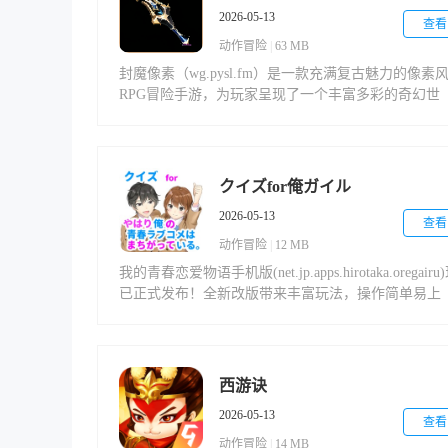
2026-05-13
查看
动作冒险
|
63 MB
封魔像素（wg.pysl.fm）是一款充满复古魅力的像素
RPG冒险手游，为玩家呈现了一个丰富多彩的奇幻世
界。在这里，你可以探索多样化的副本挑战，体验刺
的战斗系统，还能收集各式强力装备。无论是单人冒
还是组队协作，都能带来酣畅淋漓的游戏体验，特别
合钟爱像素风格和冒险玩法的玩家。
クイズfor俺ガイル
2026-05-13
查看
动作冒险
|
12 MB
我的青春恋爱物语手机版(net.jp.apps.hirotaka.oregairu
已正式发布！全新改版带来丰富玩法，操作简单易上
手，快来体验这场精彩的青春物语吧！
西游诀
2026-05-13
查看
动作冒险
|
14 MB