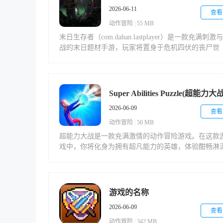
2026-06-11
查看
动作冒险
|
55 MB
末日生存者（com.dahan.lastplayer）是一款充满刺激
战的末日题材手游，玩家将置身于危机四伏的丧尸世
界，体验极限生存的快感。游戏提供多样化的生存机
和丰富的冒险内容，从资源收集到基地建设，从合作
生到对抗掠夺，每一处细节都充满末日世界的残酷与
实。独特的场景设计和物资系统，将为你带来沉浸式
Super Abilities Puzzle(超能力大战
生存体验！
2026-06-09
查看
动作冒险
|
50 MB
超能力大战是一款充满激情的动作冒险游戏。在这款
戏中，你将化身为拥有超凡能力的英雄，体验酣畅淋
的战斗快感。游戏提供了丰富的技能组合系统，玩家
以根据不同敌人的特点灵活切换战斗方式，每一次攻
都能感受到真实的打击反馈。
游戏的名称
2026-06-09
查看
动作冒险
|
342 MB