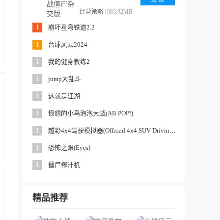
经营策略
| 983.92MB
1
崩坏星穹铁道2.2
1
台球风云2024
1
我的健身教练2
1
jump大乱斗
1
这就是江湖
1
愤怒的小鸟泡泡大战(AB POP!)
1
越野4x4驾驶模拟器(Offroad 4x4 SUV Driving Simulator)
1
恐怖之眼(Eyes)
1
僵尸榨汁机
精品推荐