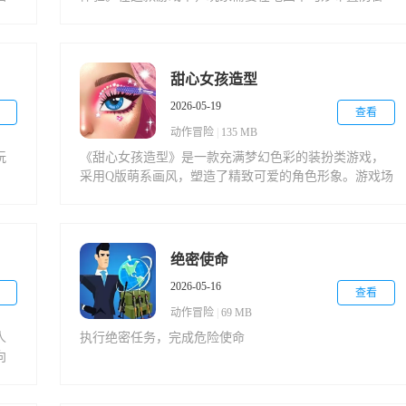
具
塔，抵御机械军团和电磁生物的进攻，保护无线电塔核
与
心的安全。游戏提供多种防御塔选择，包括电磁脉冲
体
塔、信号干扰塔等，每种塔都拥有独特的技能，如减速
敌人、范围伤害或削弱护甲。玩家必须一边向上攀爬维
甜心女孩造型
修电塔，一边躲避怪物的追击，体验紧张刺激的塔防乐
2026-05-19
趣。
查看
动作冒险
|
135 MB
玩
《甜心女孩造型》是一款充满梦幻色彩的装扮类游戏，
，
采用Q版萌系画风，塑造了精致可爱的角色形象。游戏场
从
景设计独具匠心，从童话般的公主城堡到繁花似锦的花
游
园，处处洋溢着甜美的氛围。海量服饰选择让玩家尽情
时
发挥创意，无论是优雅的公主裙还是时尚的日常装扮，
败
搭配发饰、耳环、包包等精美配件，都能实现每个女孩
绝密使命
带
心中的公主梦想。
2026-05-16
级
查看
动作冒险
|
69 MB
人
执行绝密任务，完成危险使命
向
，
张