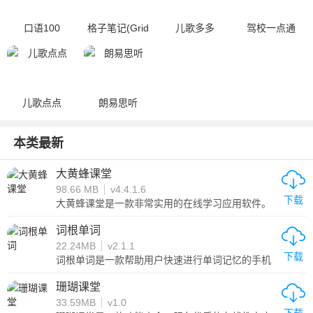
口语100
格子笔记(Grid
儿歌多多
驾校一点通
Note)
儿歌点点
朗易思听
本类最新
大黄蜂课堂
98.66 MB
v4.4.1.6
下载
大黄蜂课堂是一款非常实用的在线学习应用软件。
这款软件涵盖了多个领域的教学课程，不论是教育
机构、企业和个人，它都能够实现在线视频教学功
词根单词
能，其中包括直播、录制、上课、考试、题库等一
22.24MB
v2.1.1
系列功能。通过这款应用程序，用户可以随时进行
下载
直播和移动学习。如果您想了解更多关于大黄蜂课
词根单词是一款帮助用户快速进行单词记忆的手机
堂的功能和优势，请立即下载并开始学习吧！
软件，这里有非常专业的记忆方法，分类明确，超
级好用，它为用户们带来了超多的快速记忆单词方
珊瑚课堂
法，感兴趣的小伙伴快来下载吧！！！
33.59MB
v1.0