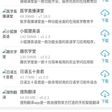
下载
珊瑚课堂是一款功能齐全、服务优质的在线教育应
用程序，特色在于提供优质教育资源、精品课件、
个性化教学、互动学习和安全保障等服务，为学生
医学直播课堂
和家长提供高质量、安全可靠的在线教育服务。
69.39MB
v7.18.0
下载
医学直播课堂是一种功能全面的在线医学教育平
台，特色在于提供直播课程和互动交流，满足医学
学生和医生不同的学习需求。同时，医学直播课堂
小狐狸英语
还支持知识库、录播回放、证书认证等功能，为用
142.06MB
v1.1.3
户提供便捷、高效的医学教育服务。
下载
小狐狸英语是一款功能全面的英语学习应用程序，
特色在于提供多种学习方式，满足用户不同的学习
需求。同时，小狐狸英语还支持单词记忆、口语练
趣农学堂
习、智能评测、社区互动等功能，为用户提供全方
135.59MB
v1.0.2
位的英语学习服务。
下载
趣农学堂是一款十分简单易用的农业学问应用软
件，用户能够在这里学习到丰厚的相关农业科技学
问，为用户提供了极大的便利。这里的农业学问十
日语五十音君
分全面，给用户很好的体验。深受用户喜爱，用户
43.77MB
v1.0.0
能够在线轻松掌控各种农业学问和技艺，对这款趣
下载
农学堂感兴趣的用户赶快下载吧。
日语五十音君是一款非常好用的日语学习软件适合
各个阶段任何水平的日语学习者，日语五十音君操
作特别简单，用户可以放心的选择使用，而且这款
搜狗翻译
软件的所有功能都是免费的，是一款日语学习的好
54.03 MB
v5.2.1
软件。
下载
搜狗翻译app是一款由搜狗官方打造的手机智能翻译
软件，搜狗翻译安卓版为用户提供了多种翻译功
能，支持拍照翻译、在线对话翻译、文本翻译等