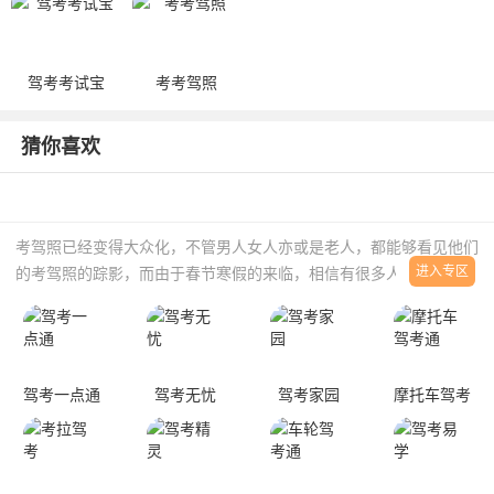
驾考考试宝
考考驾照
猜你喜欢
考驾照已经变得大众化，不管男人女人亦或是老人，都能够看见他们
进入专区
的考驾照的踪影，而由于春节寒假的来临，相信有很多人都开始准备
驾照考试了，为了防止大家在练习的时候不被教练训斥，小编专门给
大家带来了多款考驾照APP，包含了科目一到科目四的内容，多个知
识点讲解，助你快速顺利考驾照，有需要的可以直接下载使用。
驾考一点通
驾考无忧
驾考家园
摩托车驾考
通