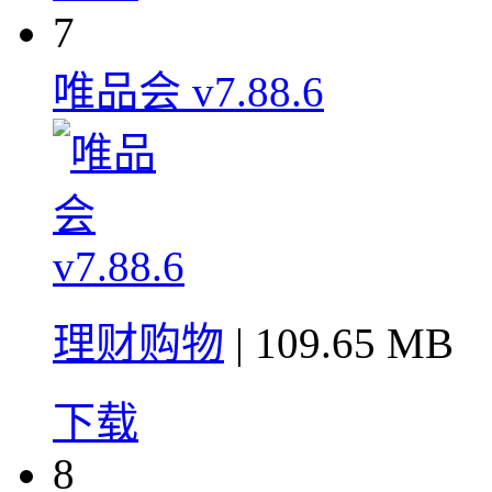
7
唯品会 v7.88.6
理财购物
| 109.65 MB
下载
8