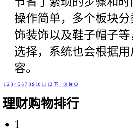
节省了繁琐的步骤和时
操作简单，多个板块分
饰装饰以及鞋子帽子等
选择，系统也会根据用
容。
1
2
3
4
5
6
7
8
9
10
11
12
下一页
尾页
理财购物排行
1