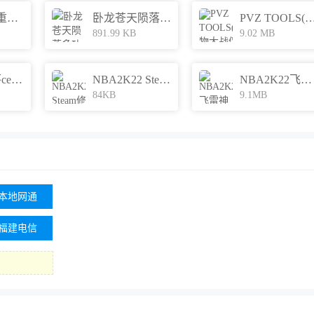
生化危机4重制版修改器
卧龙苍天陨落多功能修改器
PVZ TOOLS(植物大战僵尸
891.99 KB
9.02 MB
艾尔登法环ce修改器
NBA2K22 Steam修改器
NBA2K22飞雷神FLS单机修改器
84KB
9.1MB
本地网通
福建电信