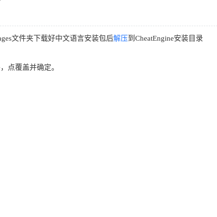
nguages文件夹下载好中文语言安装包后
解压
到CheatEngine安装目录
件，点覆盖并确定。