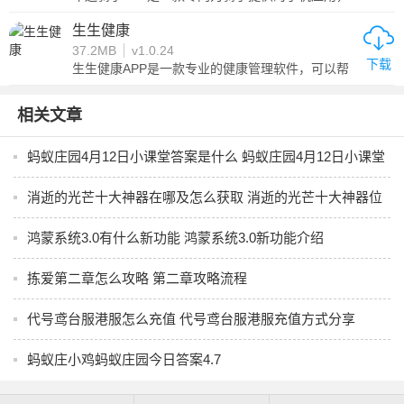
旨在帮助骑手更高效、更方便地完成外卖、快递等
配送任务。该应用以其丰富的功能和良好的用户体
生生健康
验受到众多骑手的喜爱。车送骑手APP以其实用的
37.2MB
v1.0.24
功能、便捷的操作，以及良好的用户体验，成为骑
下载
手们的得力助手，让骑手们的工作更加轻松、高
生生健康APP是一款专业的健康管理软件，可以帮
效。
助用户更有效的把握自己的健康状态，更有效的改
善健康状况，为用户提供完整的健康监控和管理功
能。它的特色功能有24小时实时健康监测、自动血
相关文章
压测量、睡眠监测评估等，并可以根据用户的健康
数据，提供专业、个性化的健康报告建议，做到随
时了解自己的健康状态。
蚂蚁庄园4月12日小课堂答案是什么 蚂蚁庄园4月12日小课堂
答案分享
消逝的光芒十大神器在哪及怎么获取 消逝的光芒十大神器位
置及获取方式分享
鸿蒙系统3.0有什么新功能 鸿蒙系统3.0新功能介绍
拣爱第二章怎么攻略 第二章攻略流程
代号鸢台服港服怎么充值 代号鸢台服港服充值方式分享
蚂蚁庄小鸡蚂蚁庄园今日答案4.7