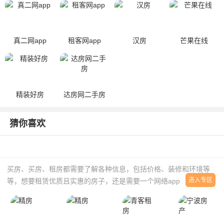
租房
真二网app
租客网app
汉房
芒果在线
精装好房
达房网二手房
猜你喜欢
买房、买房、租房都需要了解各种信息，包括价格、装修和环境等
进入专区
等，想要租赁优质且实惠的房子，还是需要一个网络app来辅助的，
所以小编整理了一些好用的房屋出则app，在线就能看房，轻松找到
合适的房屋，有需要的小伙伴欢迎到本站下载。