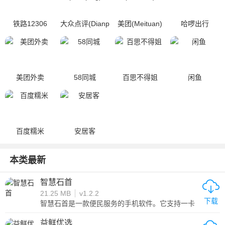
铁路12306
大众点评(Dianp
美团(Meituan)
哈啰出行
ing)
美团外卖
58同城
百思不得姐
闲鱼
百度糯米
安居客
本类最新
智慧石首
21.25 MB
v1.2.2
下载
智慧石首是一款便民服务的手机软件。它支持一卡
通乘车码，让您随时刷码乘车，省去了排队购票的
烦恼。此外，您还可以查看各种热门新闻和新闻内
益鲜优选