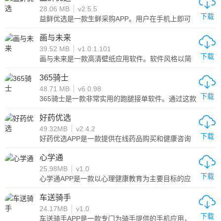
容，了解最新的资讯动态。智慧石首专为石首用户
28.06 MB
v2.5.5
设计，为您提供不同的令人兴奋的选择，让您选择
下载
适合自己的新模式，享受智能生活方式带来的便
益鲜优选是一款生鲜采购APP。用户在手机上即可
利。无论是生活还是工作，智慧石首都能为您提供
购买到各种新鲜蔬菜和水果，这个购物平台非常便
全方位的服务，让您的生活更加便捷、舒适。
利，不论在家里还是其他地方，它都能为你省去很
画与未来
多购物时间，用户可以在这里买到想要的一切。此
39.52 MB
v1.0.1.101
外，这个平台软件还能够预约送货时间，大大减少
下载
了不必要的排队时间，极大方便用户收货。
画与未来是一款高清壁纸应用软件。软件风格以简
约为主，给予用户舒适的应用体验。这款APP应用
有着海量精美的壁纸，用户可以根据喜好自由更
365骑士
换。同时，画与未来还具有自动更新功能，用户可
48.71 MB
v6.0.98
以以最快的时间收获到多种最新的壁纸资源，让您
下载
的手机始终保持新鲜感。如果您想要让自己的手机
365骑士是一款非常实用的跑腿接单软件。通过这款
变得更加美观，画与未来是您不可错过的选择。下
软件，您可以轻松接受商家的订单，并且可以根据
载画与未来，让您的手机界面焕然一新！
自己的时间灵活安排工作。这是一份全新的兼职工
好药优选
作，非常适合在短暂的时间里赚取额外收入。您可
49.32MB
v2.4.2
以自由选择工作时间，在同一个城市跑腿并完成任
下载
务，即可获得丰厚的奖励。每天都有大量的订单等
好药优选APP是一款提供在线药品购买和健康咨询
待您来接，多劳多得。如果您想要赚取额外的收
服务的应用程序，具有在线购药、正规药品、健康
入，365骑士是您不可错过的选择。
咨询、健康资讯、购药须知等功能，可以为用户提
心学通
供便捷、安全、专业的药品购买和健康咨询服务。
25.98MB
v1.0
下载
心学通APP是一款以心理健康教育为主要目标的应
用程序，具有心理测试、心理咨询、心理教育、音
频课程、社区互动等功能，旨在帮助用户提高自身
车送骑手
的心理素质，实现心理健康与幸福。
24.17MB
v1.0
下载
车送骑手APP是一款专门为骑手提供的手机应用，