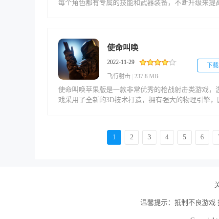
每个角色都有专属的技能和武器装备，不断升级来提
战斗力。另外，丰富的玩法任意选择，多人联机、pk
式以及排行榜模式等，满足不同玩家的喜好。弹弹堂
冒险怀旧版游戏内置庞大的地图，玩家可以在这里尽
游戏，随时采用新颖的方式竞技。在神秘的世界中，
使命叫唤
家可以寻找队友，共同完成任务，获得丰厚的奖励。
2022-11-29
体玩法非常有趣，能在游戏中施展你的能力。
下载
飞行射击
|
237.8 MB
使命叫唤苹果版是一款非常优秀的枪战射击类游戏，
戏采用了全新的3D技术打造，拥有强大的物理引擎，
此玩家在这里能够尽情享受一次极为真实的射击体验
在本作中，玩家需要化身特种兵来完成各种的任务，
多的敌人种类朝你袭来，拿起武器消灭他们并获得胜
1
2
3
4
5
6
利，整个游戏内容丰富，多个场景多种武器任你选择
并且目前还支持与好友并肩作战，喜欢的不要错过。
温馨提示：抵制不良游戏 