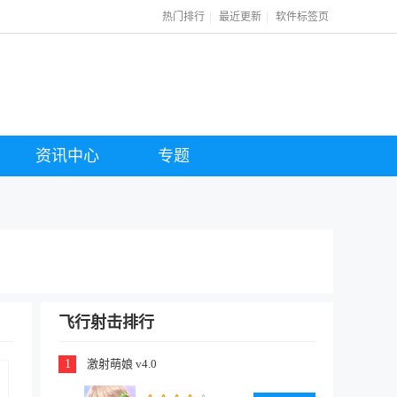
|
|
热门排行
最近更新
软件标签页
资讯中心
专题
飞行射击排行
1
激射萌娘 v4.0