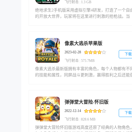
式，享受竞技的魅力。
飞行射击
|
1.3 GB
绝地求生2手机版采用虚拟引擎4研发，打造了一个自
的开放大世界，玩家将在这里进行刺激的抢枪战。当
然，在战斗的过程中，需要不断收集物资、枪械和道
等，帮助你获得更大的游戏优势，同时还能随意切换
角，第一人称或者第三人称视角都能帮助你更好地竞
技。绝地求生2手机版内置强大的社交系统，支持文
像素大逃杀苹果版
语音等方式聊天，随时知道敌人和队友的位置，配合
2023-02-28
斗更加有趣，轻松赢得最后的胜利，成为最强的枪手
下载
飞行射击
|
575.7MB
像素大逃杀最新版拥有丰富的角色，每个人物都有不
的技能和属性，同屏战斗更刺激，赢得胜利之后还能
得经验值、金币等奖励，享受更加有趣的游戏体验。
外，玩家在游戏的过程中，需要收集各种武器、装备
载具等，随时按照喜好来搭配，成为最强的竞技力。
素大逃杀最新版操作简单极容易上手，通过方向键、
弹弹堂大冒险-怀旧版
蹲、跳跃和瞄准等虚拟按键来控制，再加上酷炫的武
2022-12-14
特效、逼真的射击感，能让你感受到极致的射击体验
下载
飞行射击
|
828.6 MB
弹弹堂大冒险怀旧版游戏高度还原了经典的人物角色