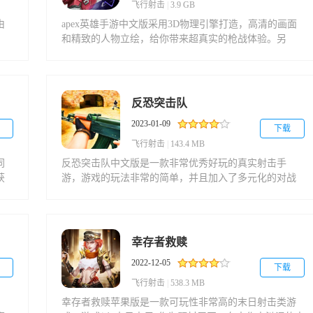
验。
飞行射击
|
3.9 GB
由
apex英雄手游中文版采用3D物理引擎打造，高清的画面
和精致的人物立绘，给你带来超真实的枪战体验。另
具
外，还有丰富的玩法，包括竞技模式、多人同屏竞技模
视
式和冒险模式等，一次性满足不同玩家的喜好。apex英雄
手游中文版内置庞大的地图，每个地图板块都有不同的
字、
场景，熟练控制走位、合理利用武器装备，能在战斗中
反恐突击队
战
赢得更多荣誉和奖励，并且能在线与对手争取大逃杀的
2023-01-09
。
机会，成为最后的幸存者，轻松赢得比赛。
下载
飞行射击
|
143.4 MB
同
反恐突击队中文版是一款非常优秀好玩的真实射击手
获
游，游戏的玩法非常的简单，并且加入了多元化的对战
另
地图，在本作中玩家需要操控好自己的角色与带领好小
和
队，成功突破敌人的围攻，消灭所有的敌人！在反恐突
像
击队游戏中，超多的武器提供自由选择，当然你还可以
下
自定义布局按键，让你的操作更加的顺心，真实的场景
幸存者救赎
器
表现以及出色的玩法，给你带来沉浸十足的反恐体验！
2022-12-05
。
下载
飞行射击
|
538.3 MB
，
幸存者救赎苹果版是一款可玩性非常高的末日射击类游