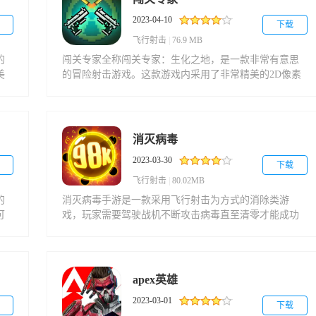
2023-04-10
下载
飞行射击
|
76.9 MB
的
闯关专家全称闯关专家：生化之地，是一款非常有意思
美
的冒险射击游戏。这款游戏内采用了非常精美的2D像素
色
游戏画面为玩家打造了一个精彩的游戏世界。闯关专家
部
这个游戏世界内以及被生化武器污染，各种各样的生物
汇
接连变异。玩家需要在各种各样不同的游戏游戏地图内
活
拾取各种不同的武器装备进行战斗。
消灭病毒
。
2023-03-30
下载
飞行射击
|
80.02MB
的
消灭病毒手游是一款采用飞行射击为方式的消除类游
可
戏，玩家需要驾驶战机不断攻击病毒直至清零才能成功
的
消除病毒，拯救城市居民安全消灭各种不同类型的病
毒，多类炫酷战机等你解锁自由搭配僚机增强战斗力，
画
通过闯关获取更多奖励升级改造战机提升其攻击力以及
再
各方面性能，消灭病毒游戏中还会有各种特殊道具还能
apex英雄
刺
帮助玩家快速通关，视觉效果引人入胜且有着优秀的背
2023-03-01
景音效，感兴趣的话欢迎下载这款消灭病毒游戏游玩体
下载