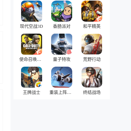
现代空战3D
香肠派对
和平精英
使命召唤手游
量子特攻
荒野行动
王牌战士
重装上阵：机甲对决
终结战场