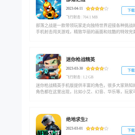
2023-04-11
下载
飞行射击
|
704.1 MB
部落之战是一款带领玩家走向独特世界迎接各种挑战
手机射击闯关游戏，精致华丽的画面和炫酷的特效完
配合，增加游戏的趣味性和耐玩性，打造强大英雄角
和武器装备让你不断前进，迎接更精彩的冒险之旅，
落之战游戏采用经典横版操作模式让玩家自由战斗，
聚超多精美皮肤和武器任你选择，完成游戏闯关即可
迷你枪战精英
的到更多战利品，无限使用各种技能，捍卫专属荣耀
2023-03-30
下载
飞行射击
|
1.2 GB
迷你枪战精英手机版提供丰富的角色，很多大家熟知
角色都在这里出现，比如小艾、幻音、华乐等，玩家
以根据自己的喜好来选择，并且能量身搭配属于自己
服饰，包括颜色、款式和发型等，打造独一无二的形
象。迷你枪战精英手机版以3D引擎技术打造，高清的
面和精致的人物立绘，瞬间将玩家拉进游戏世界中，
绝地求生2
加上酷炫的特效和第一人称视角，近距离感受射击的
2023-03-01
激感。同时，能与其他小伙伴组成队伍，开启对抗模
下载