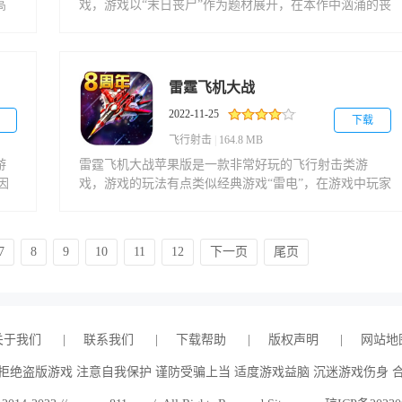
高
戏，游戏以“末日丧尸”作为题材展开，在本作中汹涌的丧
模
尸袭来，玩家需要拿起武器来与之展开战斗，与幸存的
大
人类保护最后的据点！整个游戏的玩法内容十分丰富，
情
超多的场景建设，以及多种射击的战斗，玩家都是可自
玩
由去参与体验的，并且游戏的自由度还算高，在这里你
雷霆飞机大战
整
是否能够顺利生存到最后一刻？
2022-11-25
下载
飞行射击
|
164.8 MB
游
雷霆飞机大战苹果版是一款非常好玩的飞行射击类游
因
戏，游戏的玩法有点类似经典游戏“雷电”，在游戏中玩家
！
需要操控好自己的飞机，在满屏的弹幕子弹中穿梭，找
超
准时机击败敌人与BOSS，顺利的进行闯关。在雷霆飞机
大战游戏里，众多战机可解锁使用，并且玩家还能够自
7
8
9
10
11
12
下一页
尾页
，
定义改装战机，拥有更强的战斗能力，超多的关卡等你
前来挑战，喜欢的不要错过。
关于我们
|
联系我们
|
下载帮助
|
版权声明
|
网站地
拒绝盗版游戏 注意自我保护 谨防受骗上当 适度游戏益脑 沉迷游戏伤身 