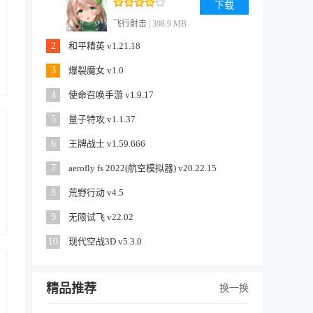
下载
飞行射击
| 398.9 MB
2
和平精英 v1.21.18
3
爆裂魔女 v1.0
4
使命召唤手游 v1.9.17
5
量子特攻 v1.1.37
6
王牌战士 v1.59.666
7
aerofly fs 2022(航空模拟器) v20.22.15
8
荒野行动 v4.5
9
无限试飞 v22.02
10
现代空战3D v5.3.0
精品推荐
换一换