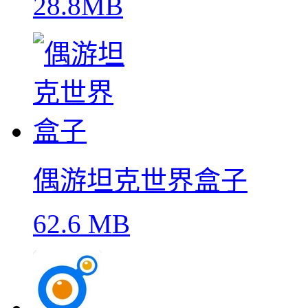
28.8MB
偶游坦克世界盒子
62.6 MB