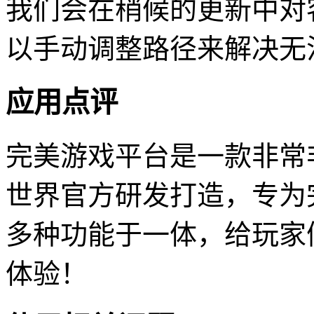
我们会在稍候的更新中对
以手动调整路径来解决无
应用点评
完美游戏平台是一款非常
世界官方研发打造，专为
多种功能于一体，给玩家
体验！