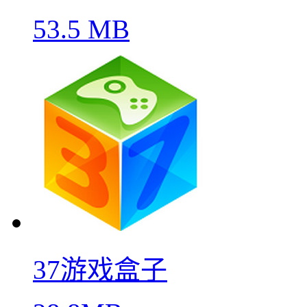
53.5 MB
37游戏盒子