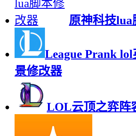
原神科技lu
League Pran
景修改器
LOL云顶之弈阵