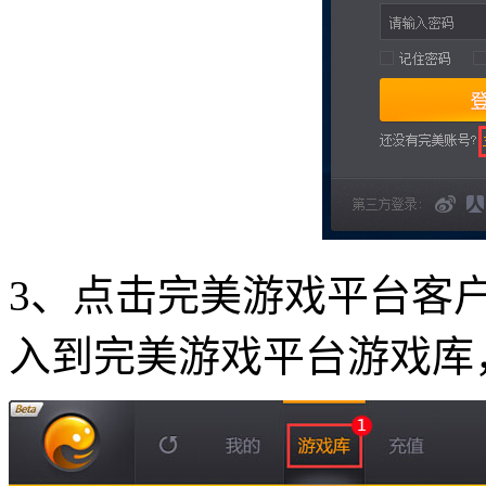
3、点击完美游戏平台客
入到完美游戏平台游戏库