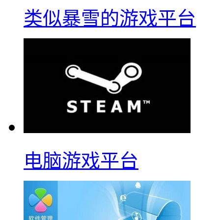
类似暴雪的游戏平台
电脑游戏平台