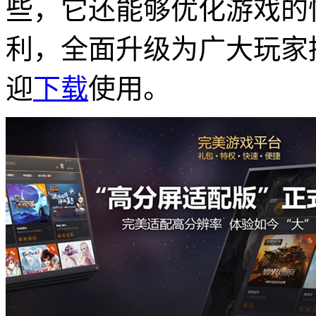
些，它还能够优化游戏的
利，全面升级为广大玩家
迎
下载
使用。