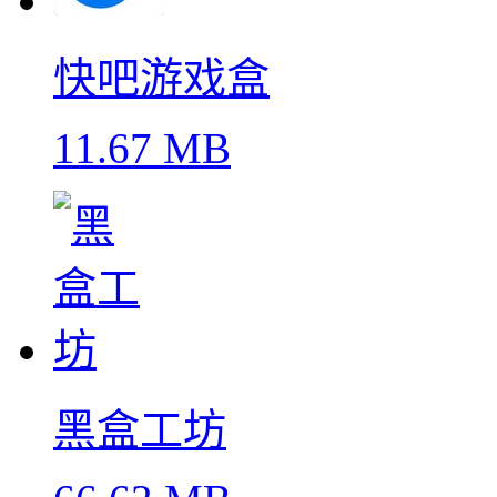
快吧游戏盒
11.67 MB
黑盒工坊