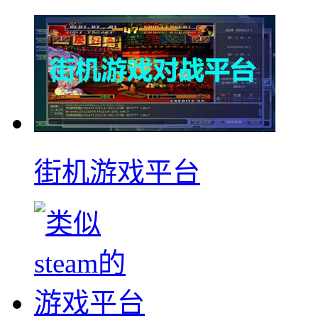
街机游戏平台