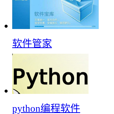
软件管家
python编程软件