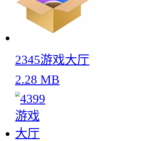
2345游戏大厅
2.28 MB