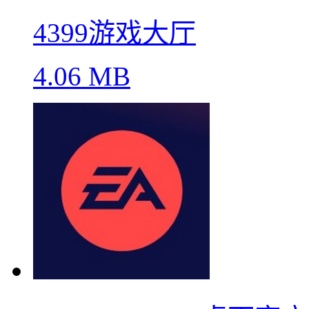
4399游戏大厅
4.06 MB