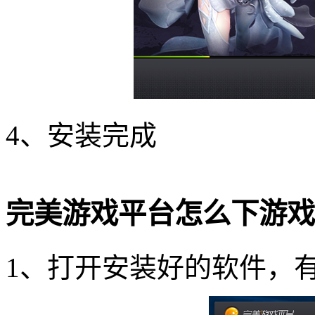
4、安装完成
完美游戏平台怎么下游戏
1、打开安装好的软件，