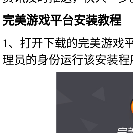
完美游戏平台安装教程
1、打开下载的完美游戏平
理员的身份运行该安装程