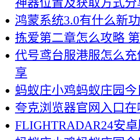
神器位置及获取方式分
鸿蒙系统3.0有什么新功
拣爱第二章怎么攻略 
代号鸢台服港服怎么充
享
蚂蚁庄小鸡蚂蚁庄园今日
夸克浏览器官网入口在
FLIGHTRADAR24