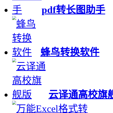
pdf转长图助手
蜂鸟转换软件
云译通高校旗