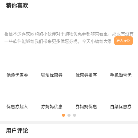
猜你喜欢
相信不少喜欢网购的小伙伴对于购物优惠券都非常看重，那么有没有
进入专区
一些软件能够给我们带来更多优惠券呢，今天小编给大家整理了一些
非常好用的购物优惠券，多类型商品优惠券包含在内致力于为日常购
物带来更多实惠和折扣，以更低价格将商品带回家，喜欢网购的话一
定不要错过。
他趣优惠券
猫淘优惠券
优惠券推客
手机淘宝优
惠券
优惠券超人
券妈妈优惠
券妈妈优惠
白菜优惠券
券
券
用户评论