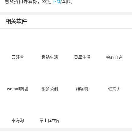
惠及折扣等着你，欢迎
下载
体验。
相关软件
云好省
趣钻生活
灵犀生活
会心自选
wemall商城
聚多荣创
维客特
鞋捕头
泰海淘
掌上优衣库