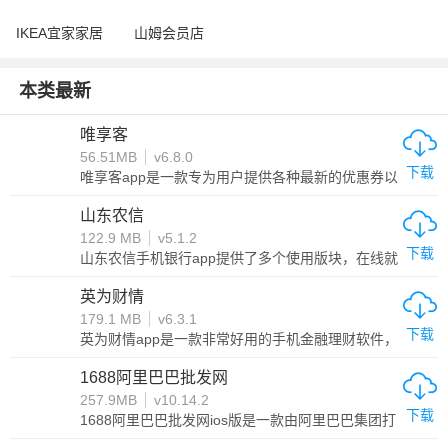
IKEA宜家家居
山姆会员店
本类最新
唯享客
56.51MB
v6.8.0
下载
唯享客app是一款专为用户提供各种最新的优惠券以
及限定特价商品的购物平台，在这里所有的商品质
量都是有保障的，都是一手货源上架，无需担心品
山东农信
质问题！还有丰富的分享与导购功能，可以随时选
122.9 MB
v5.1.2
择各种精选品牌以及商品，分享之后可以获得相应
下载
的佣金，让用户可以自己买自己补贴自己，非常实
山东农信手机银行app提供了多个使用版块，在线就
用感兴趣的用户就下载试试吧。
能实现存款、汇款和取款等，用户可以根据自己的
需求来选择，而且界面简洁操作简单，多个版块分
英为财情
类详细，涵盖了账号挂失、余额查询和股权内容
179.1 MB
v6.3.1
等，一次性满足不同用户的需求。山东农信手机银
下载
行app还内置专业客服，遇到不懂的问题都能咨询，
英为财情app是一款非常好用的手机金融理财软件，
及时解决难题。另外，提供多种方式登录，账号密
该软件可以帮助用户解决理财中的一些事情，比如
码、人脸识别和指纹解锁等，满足个性化需求，享
资讯阅读、理财产品的购买、行情报价等等，是我
1688阿里巴巴批发网
受更优质的服务。
们投资者必备的软件之一。英为财情时刻提供最权
257.9MB
v10.14.2
威最精准的股市、金融货币、证券行情走向，让你
下载
时刻掌握市场信息，感兴趣的你不妨来下载试试
1688阿里巴巴批发网ios版是一款由阿里巴巴集团打
哦！
造的商品批发场软件。苹果版里拥有众多商品，相