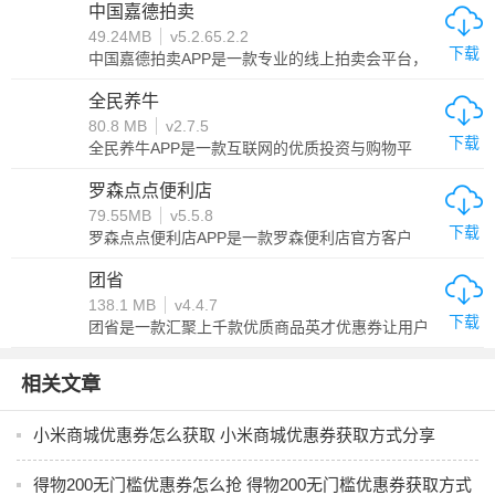
较于其他电商平台，这里的货物更加低价且能批量
中国嘉德拍卖
购买，淘宝上超过半数的商家都是在这个平台上进
49.24MB
v5.2.65.2.2
货。用户可以在app上面一键进行批量下单，还支持
下载
用户使用分期付款和赊账等方式，十分的方便好
中国嘉德拍卖APP是一款专业的线上拍卖会平台，
用。1688阿里巴巴批发网是一款专为批发商人群体
在这里用户可以随时查看最新的拍卖情况，作为一
提供的手机电商平台软件。软件内拥有众多超级廉
款主打中国文物以及各种艺术品的拍卖平台，在这
全民养牛
价的商品，支持用户使用微信、支付宝、多种移动
里可以通过手机直接查看藏品的高清大图，了解藏
80.8 MB
v2.7.5
支付方式来购买商品。
品的整体数据以及各种详细信息。如果喜欢可以直
下载
接拍下，还可以在线竞拍以及直接观看拍卖直播，
全民养牛APP是一款互联网的优质投资与购物平
秉持公平公正公开的竞价过程，非常专业感兴趣的
台，在这里可以通过购物与直播的方式来了解各种
用户就下载试试吧。
牛的成长以及宰杀现场，帮助用户更好判断优质的
罗森点点便利店
牛肉情况。同时，全民养牛APP还有专业的产业
79.55MB
v5.5.8
链，透明化、细节化的操作流程，让用户可以买得
下载
安心，吃得放心。还可以通过分享来获得各种各样
罗森点点便利店APP是一款罗森便利店官方客户
的收益，非常推荐感兴趣的用户下载
端，在这里可以买到非常丰富的日本进口食品与日
用品，还有官方正版的熊本熊，非常推荐大家下载
团省
使用。还有专属的罗森便利店优惠券以及会员服
138.1 MB
v4.4.7
务，可以在付款的同时出具会员条码即可享受会员
下载
服务与积分，可以兑换各种礼金与公仔，非常推荐
团省是一款汇聚上千款优质商品英才优惠券让用户
有需要的用户，感兴趣的用户就下载试试吧。
省钱购物的手机购物商城，丰富多样得到商品细致
分类，无论是个人洗护、进口食品、水果蔬菜还是
家用电器、电子数码、服装箱包等都应有尽有，购
相关文章
物前先领取商品优惠券，抵扣现金箱下单尊享折上
折，满足不用用户群体在多种环境下的个性化购物
消费需求，团省每天都会更新各种商品优惠券等你
小米商城优惠券怎么获取 小米商城优惠券获取方式分享
来领取，欢迎平时喜欢购物的朋友下载。
得物200无门槛优惠券怎么抢 得物200无门槛优惠券获取方式