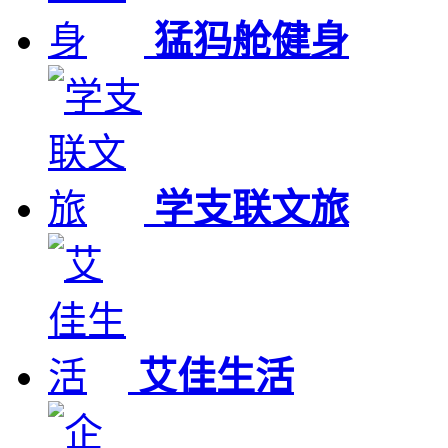
猛犸舱健身
学支联文旅
艾佳生活