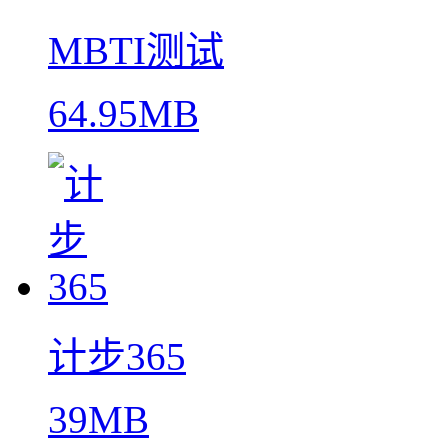
MBTI测试
64.95MB
计步365
39MB