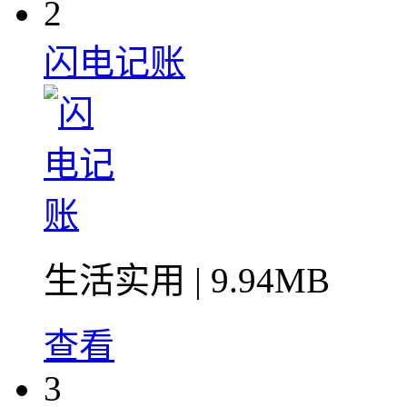
2
闪电记账
生活实用
| 9.94MB
查看
3