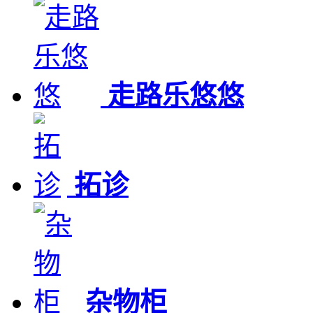
走路乐悠悠
拓诊
杂物柜