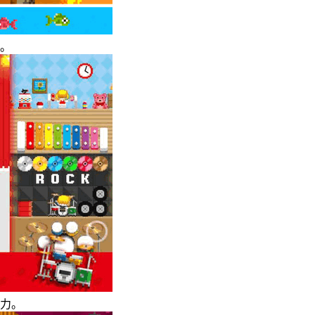
等。
象力。