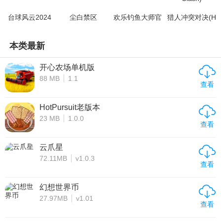
台球风云2024
尘白禁区
欢乐钓鱼大师官
猎人冲突对决(H
网版
unter Clash)
本类最新
开心农场单机版
88 MB
1.1
查看
HotPursuit老版本
23 MB
1.0.0
查看
云爪星
72.11MB
v1.0.3
查看
幻想世界币
27.97MB
v1.01
查看