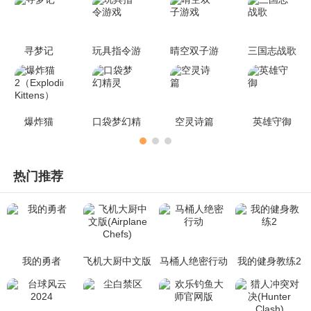
可以通过培养系统逐步建立自己的强大团队。
寻梦记
玩具指令游
晴空双子游
三国志战歌
戏
戏
爆炸猫
口袋梦幻精
空灵诗篇
英雄守御
2（Exploding
灵
Kittens）
热门推荐
我的勇者
飞机大厨中文版
马桶人绝密行动
我的健身教练2
(Airplane Chef
s)