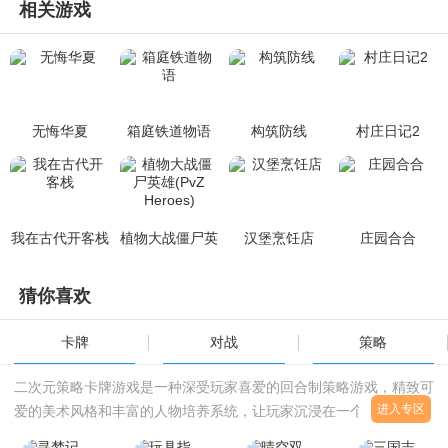
相关游戏
无悔华夏
箱庭铁道物语
构筑防线
村庄日记2
我在古代开客栈
植物大战僵尸英
汉堡烹饪店
庄园合合
雄(PvZ Heroes)
猜你喜欢
卡牌
对战
策略
二次元策略卡牌游戏是一种深受玩家喜爱的回合制策略游戏，精致可
进入专区
爱的美术风格和丰富的人物培养系统，让玩家沉浸在一个绚丽的奇幻
世界中。在这里，玩家不仅可以享受战略规划和战斗决策的乐趣，还