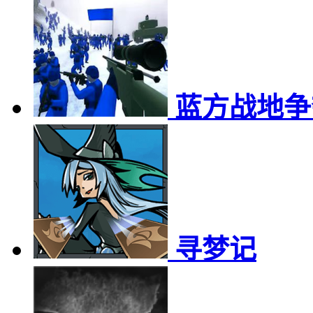
蓝方战地争
寻梦记