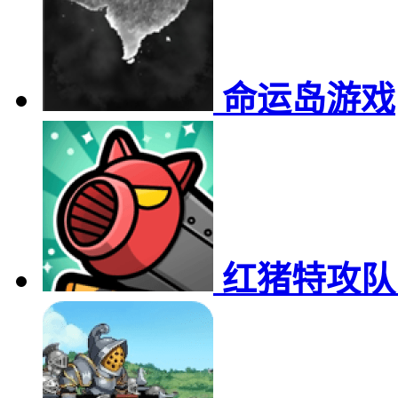
命运岛游戏
红猪特攻队（Li