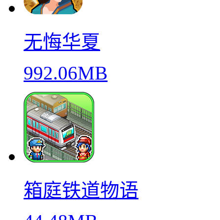
无悔华夏
992.06MB
箱庭铁道物语